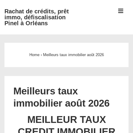
↓
ME
Rachat de crédits, prêt
passer
immo, défiscalisation
au
Pinel à Orléans
contenu
principal
Main
Navigation
Home
›
Meilleurs taux immobilier août 2026
Meilleurs taux
immobilier août 2026
MEILLEUR TAUX
CREDIT IMMOBILIER